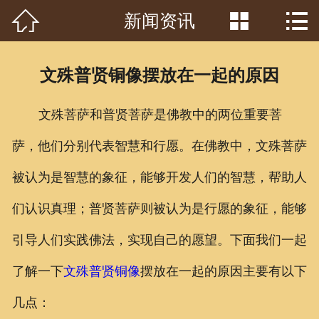



新闻资讯
首页

关于我们
文殊普贤铜像摆放在一起的原因
工程案例
文殊菩萨和普贤菩萨是佛教中的两位重要菩
产品中心
萨，他们分别代表智慧和行愿。在佛教中，文殊菩萨
客户见证
被认为是智慧的象征，能够开发人们的智慧，帮助人
常识问答
们认识真理；普贤菩萨则被认为是行愿的象征，能够
新闻资讯
引导人们实践佛法，实现自己的愿望。下面我们一起
了解一下
文殊普贤铜像
摆放在一起的原因主要有以下
荣誉资质
几点：
泥塑鉴赏