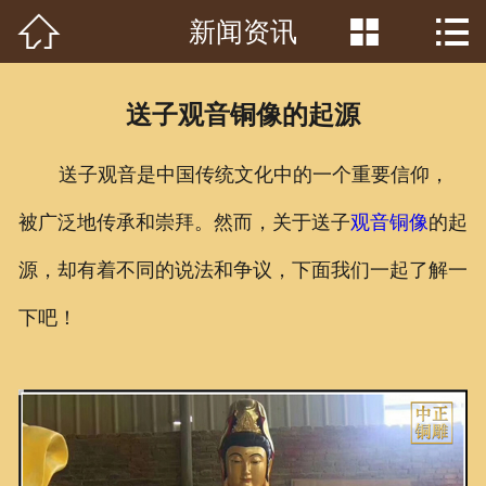



新闻资讯
首页

关于我们
送子观音铜像的起源
工程案例
送子观音是中国传统文化中的一个重要信仰，
产品中心
被广泛地传承和崇拜。然而，关于送子
观音铜像
的起
客户见证
源，却有着不同的说法和争议，下面我们一起了解一
常识问答
下吧！
新闻资讯
荣誉资质
泥塑鉴赏