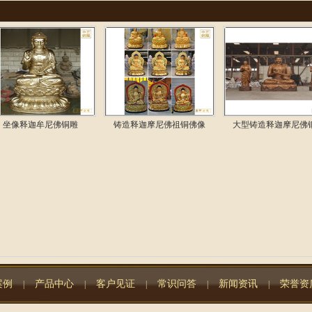
坐像释迦牟尼佛铜雕
铸造释迦摩尼佛祖铜佛像
大型铸造释迦摩尼佛
案例
产品中心
客户见证
常识问答
新闻资讯
荣誉资
|
|
|
|
|