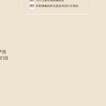
呢
为什么要给铜佛像贴金
弥勒佛像的样式是如何进行分类的
严而
们信