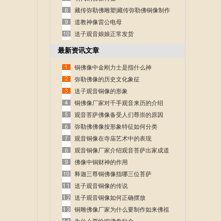
藏传弥勒佛雕塑|藏传弥勒佛铜像制作
道教神像雷公电母
送子观音娘娘正常发货
最新资讯文章
铜佛像中金刚力士是指什么神
弥勒佛像的历史文化象征
送子观音铜像的形象
铜佛像厂家对千手观音来历的介绍
观音菩萨佛像备受人们尊崇的原因
弥勒佛佛像按形象特征如何分类
观音铜像在寺庙艺术中的表现
观音铜像厂家介绍观音菩萨出家成道
的故事
佛像中铜财神的作用
释迦三尊铜佛像指哪三位菩萨
送子观音铜像的传说
送子观音铜像如何正确摆放
铜雕佛像厂家为什么要制作如来佛祖