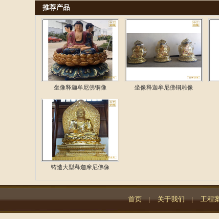
推荐产品
坐像释迦牟尼佛铜像
坐像释迦牟尼佛铜雕像
铸造大型释迦摩尼佛像
首页
关于我们
工程
|
|