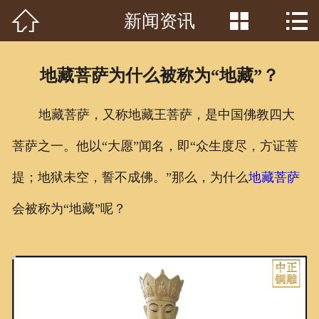



新闻资讯
首页

关于我们
地藏菩萨为什么被称为“地藏”？
工程案例
地藏菩萨，又称地藏王菩萨，是中国佛教四大
产品中心
菩萨之一。他以“大愿”闻名，即“众生度尽，方证菩
客户见证
提；地狱未空，誓不成佛。”那么，为什么
地藏菩萨
常识问答
会被称为“地藏”呢？
新闻资讯
荣誉资质
泥塑鉴赏