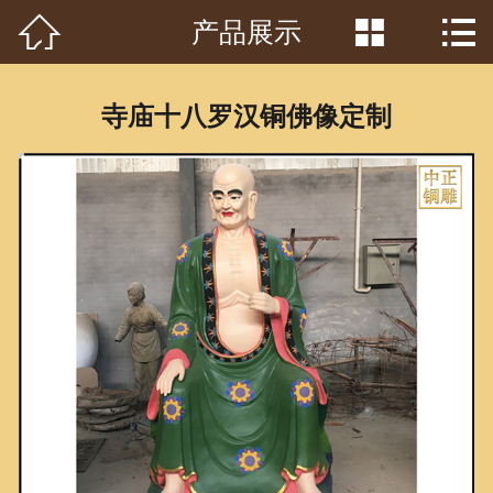



产品展示
首页

关于我们
寺庙十八罗汉铜佛像定制
工程案例
产品中心
客户见证
常识问答
新闻资讯
荣誉资质
泥塑鉴赏