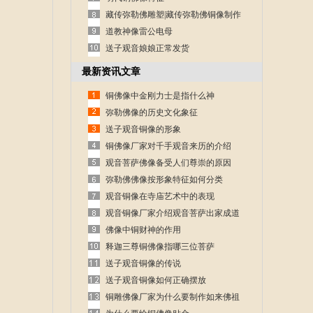
藏传弥勒佛雕塑|藏传弥勒佛铜像制作
道教神像雷公电母
送子观音娘娘正常发货
最新资讯文章
铜佛像中金刚力士是指什么神
弥勒佛像的历史文化象征
送子观音铜像的形象
铜佛像厂家对千手观音来历的介绍
观音菩萨佛像备受人们尊崇的原因
弥勒佛佛像按形象特征如何分类
观音铜像在寺庙艺术中的表现
观音铜像厂家介绍观音菩萨出家成道
的故事
佛像中铜财神的作用
释迦三尊铜佛像指哪三位菩萨
送子观音铜像的传说
送子观音铜像如何正确摆放
铜雕佛像厂家为什么要制作如来佛祖