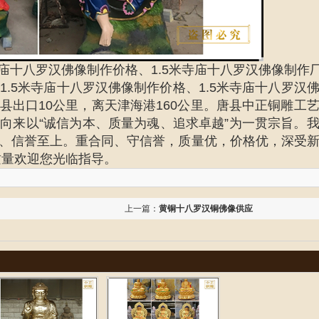
米寺庙十八罗汉佛像制作价格、1.5米寺庙十八罗汉佛像制作
、
1.5米寺庙十八罗汉佛像制作
价格、
1.5米寺庙十八罗汉
县出口10公里，离天津海港160公里。唐县中正铜雕工
向来以“诚信为本、质量为魂、追求卓越”为一贯宗旨。
、信誉至上。重合同、守信誉，质量优，价格优，深受
质量欢迎您光临指导。
上一篇：
黄铜十八罗汉铜佛像供应