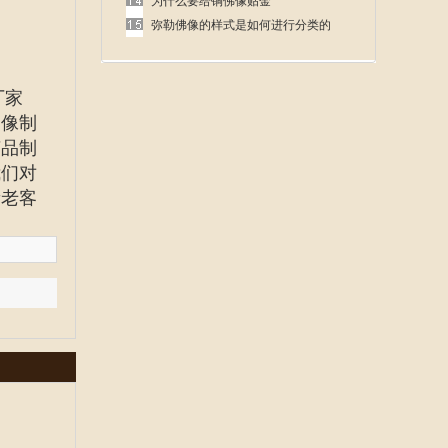
呢
为什么要给铜佛像贴金
弥勒佛像的样式是如何进行分类的
厂家
佛像制
艺品制
我们对
新老客