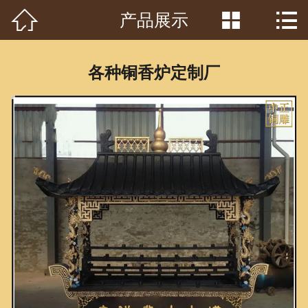



产品展示
首页

关于我们
各种铜香炉定制厂
工程案例
产品中心
客户见证
常识问答
新闻资讯
荣誉资质
泥塑鉴赏