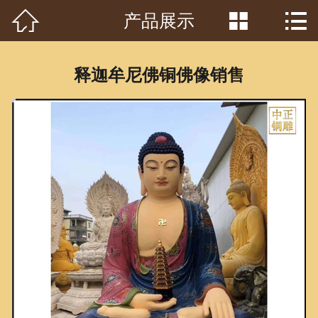



产品展示
首页

关于我们
释迦牟尼佛铜佛像销售
工程案例
产品中心
客户见证
常识问答
新闻资讯
荣誉资质
泥塑鉴赏