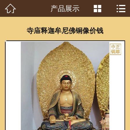



产品展示
首页

关于我们
寺庙释迦牟尼佛铜像价钱
工程案例
产品中心
客户见证
常识问答
新闻资讯
荣誉资质
泥塑鉴赏