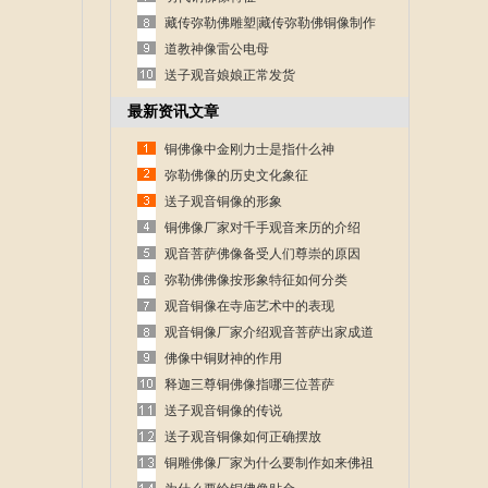
藏传弥勒佛雕塑|藏传弥勒佛铜像制作
道教神像雷公电母
送子观音娘娘正常发货
最新资讯文章
铜佛像中金刚力士是指什么神
弥勒佛像的历史文化象征
送子观音铜像的形象
铜佛像厂家对千手观音来历的介绍
观音菩萨佛像备受人们尊崇的原因
弥勒佛佛像按形象特征如何分类
观音铜像在寺庙艺术中的表现
观音铜像厂家介绍观音菩萨出家成道
的故事
佛像中铜财神的作用
释迦三尊铜佛像指哪三位菩萨
送子观音铜像的传说
送子观音铜像如何正确摆放
铜雕佛像厂家为什么要制作如来佛祖