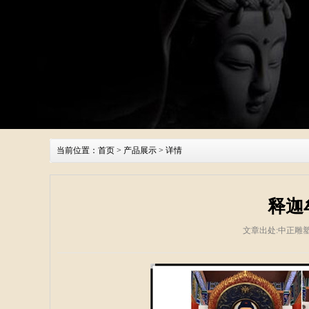
当前位置：
首页
>
产品展示
> 详情
释迦
文章出处:中正雕