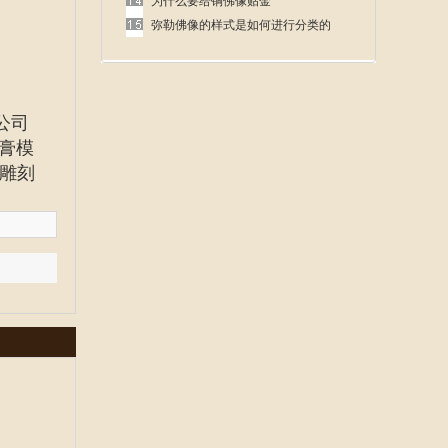
呢
为什么要给铜佛像贴金
弥勒佛像的样式是如何进行分类的
公司
膏模
雕刻