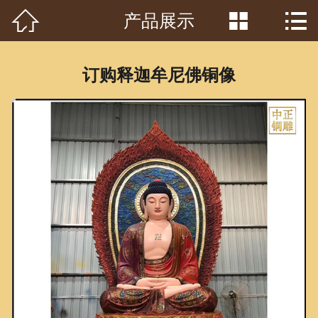



产品展示
首页

关于我们
订购释迦牟尼佛铜像
工程案例
产品中心
客户见证
常识问答
新闻资讯
荣誉资质
泥塑鉴赏