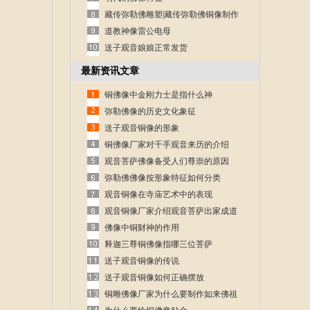
藏传弥勒佛雕塑|藏传弥勒佛铜像制作
道教神像雷公电母
送子观音娘娘正常发货
最新资讯文章
铜佛像中金刚力士是指什么神
弥勒佛像的历史文化象征
送子观音铜像的形象
铜佛像厂家对千手观音来历的介绍
观音菩萨佛像备受人们尊崇的原因
弥勒佛佛像按形象特征如何分类
观音铜像在寺庙艺术中的表现
观音铜像厂家介绍观音菩萨出家成道
的故事
佛像中铜财神的作用
释迦三尊铜佛像指哪三位菩萨
送子观音铜像的传说
送子观音铜像如何正确摆放
铜雕佛像厂家为什么要制作如来佛祖