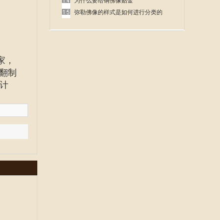
呢
为什么要给铜佛像贴金
弥勒佛像的样式是如何进行分类的
家
，
翻制
计