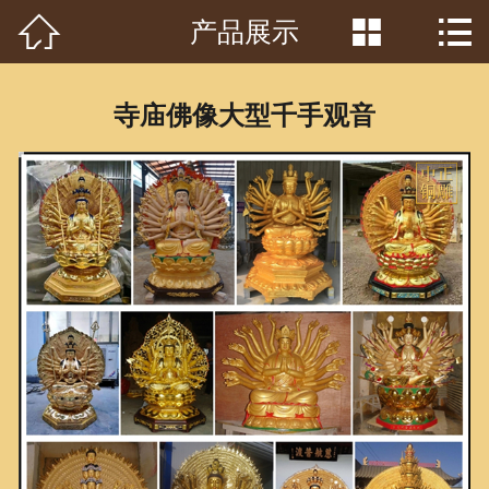



产品展示
首页

关于我们
寺庙佛像大型千手观音
工程案例
产品中心
客户见证
常识问答
新闻资讯
荣誉资质
泥塑鉴赏