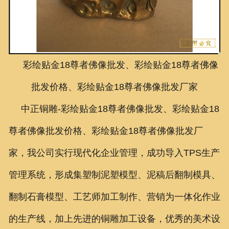
联系我们
彩绘贴金18尊者佛像批发、彩绘贴金18尊者佛像
批发价格、彩绘贴金18尊者佛像批发厂家
中正铜雕-
彩绘贴金18尊者佛像批发、彩绘贴金18
尊者佛像批发价格、彩绘贴金18尊者佛像批发厂
家
，我公司实行现代化企业管理，成功导入TPS生产
管理系统，形成集塑制泥塑模型、泥稿后翻制模具、
翻制石膏模型、工艺师加工制作、营销为一体化作业
的生产线，加上先进的铜雕加工设备，优秀的美术设