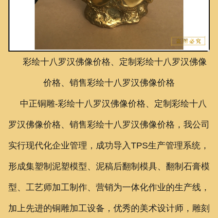
联系我们
彩绘十八罗汉佛像价格、定制彩绘十八罗汉佛像
价格、销售彩绘十八罗汉佛像价格
中正铜雕-
彩绘十八罗汉佛像价格、定制彩绘十八
罗汉佛像价格、销售彩绘十八罗汉佛像价格
，我公司
实行现代化企业管理，成功导入TPS生产管理系统，
形成集塑制泥塑模型、泥稿后翻制模具、翻制石膏模
型、工艺师加工制作、营销为一体化作业的生产线，
加上先进的铜雕加工设备，优秀的美术设计师，雕刻