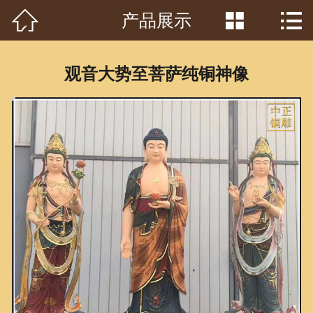



产品展示
首页

关于我们
观音大势至菩萨纯铜神像
工程案例
产品中心
客户见证
常识问答
新闻资讯
荣誉资质
泥塑鉴赏