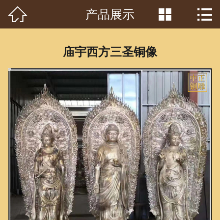



产品展示
首页

关于我们
庙宇西方三圣铜像
工程案例
产品中心
客户见证
常识问答
新闻资讯
荣誉资质
泥塑鉴赏