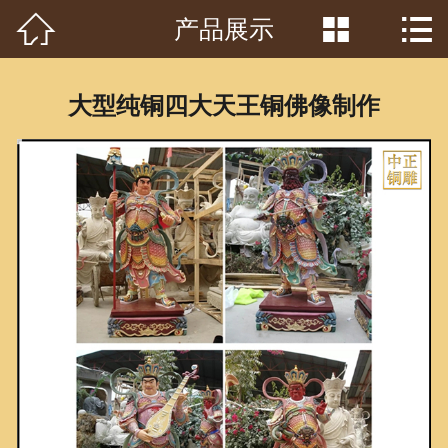



产品展示
首页

关于我们
大型纯铜四大天王铜佛像制作
工程案例
产品中心
客户见证
常识问答
新闻资讯
荣誉资质
泥塑鉴赏