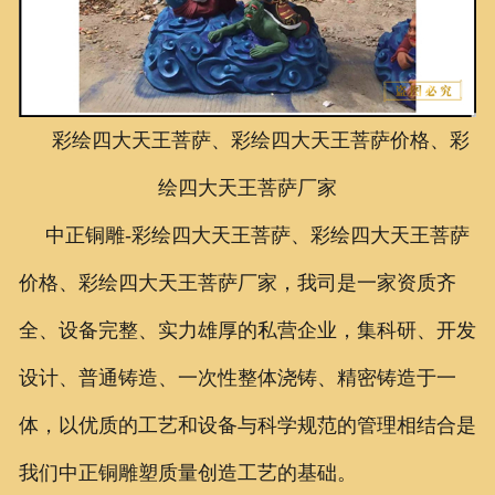
联系我们
彩绘四大天王菩萨、彩绘四大天王菩萨价格、彩
绘四大天王菩萨厂家
中正铜雕-
彩绘四大天王菩萨、彩绘四大天王菩萨
价格、彩绘四大天王菩萨厂家
，我司是一家资质齐
全、设备完整、实力雄厚的私营企业，集科研、开发
设计、普通铸造、一次性整体浇铸、精密铸造于一
体，以优质的工艺和设备与科学规范的管理相结合是
我们中正铜雕塑质量创造工艺的基础。