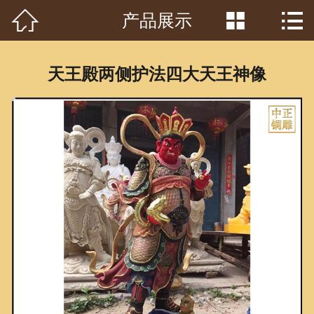



产品展示
首页

关于我们
天王殿两侧护法四大天王神像
工程案例
产品中心
客户见证
常识问答
新闻资讯
荣誉资质
泥塑鉴赏