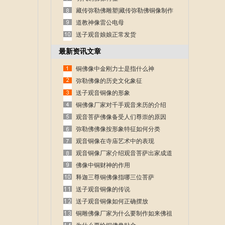
藏传弥勒佛雕塑|藏传弥勒佛铜像制作
道教神像雷公电母
送子观音娘娘正常发货
最新资讯文章
铜佛像中金刚力士是指什么神
弥勒佛像的历史文化象征
送子观音铜像的形象
铜佛像厂家对千手观音来历的介绍
观音菩萨佛像备受人们尊崇的原因
弥勒佛佛像按形象特征如何分类
观音铜像在寺庙艺术中的表现
观音铜像厂家介绍观音菩萨出家成道
的故事
佛像中铜财神的作用
释迦三尊铜佛像指哪三位菩萨
送子观音铜像的传说
送子观音铜像如何正确摆放
铜雕佛像厂家为什么要制作如来佛祖