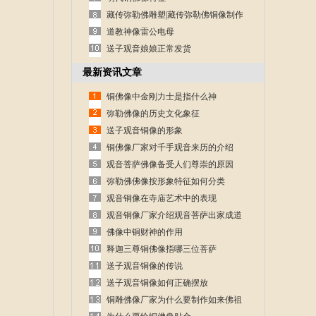
藏传弥勒佛雕塑|藏传弥勒佛铜像制作
道教神像雷公电母
送子观音娘娘正常发货
最新资讯文章
铜佛像中金刚力士是指什么神
弥勒佛像的历史文化象征
送子观音铜像的形象
铜佛像厂家对千手观音来历的介绍
观音菩萨佛像备受人们尊崇的原因
弥勒佛佛像按形象特征如何分类
观音铜像在寺庙艺术中的表现
观音铜像厂家介绍观音菩萨出家成道
的故事
佛像中铜财神的作用
释迦三尊铜佛像指哪三位菩萨
送子观音铜像的传说
送子观音铜像如何正确摆放
铜雕佛像厂家为什么要制作如来佛祖