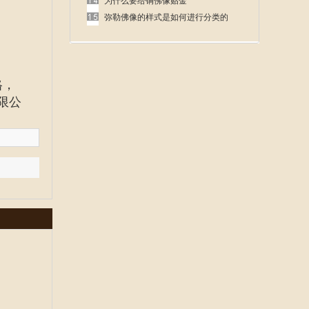
呢
为什么要给铜佛像贴金
弥勒佛像的样式是如何进行分类的
格
，
限公