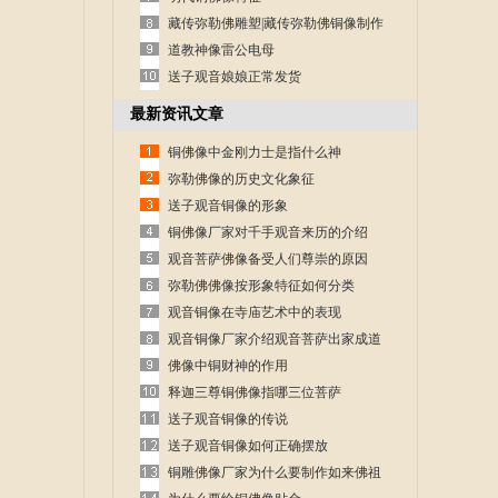
藏传弥勒佛雕塑|藏传弥勒佛铜像制作
道教神像雷公电母
送子观音娘娘正常发货
最新资讯文章
铜佛像中金刚力士是指什么神
弥勒佛像的历史文化象征
送子观音铜像的形象
铜佛像厂家对千手观音来历的介绍
观音菩萨佛像备受人们尊崇的原因
弥勒佛佛像按形象特征如何分类
观音铜像在寺庙艺术中的表现
观音铜像厂家介绍观音菩萨出家成道
的故事
佛像中铜财神的作用
释迦三尊铜佛像指哪三位菩萨
送子观音铜像的传说
送子观音铜像如何正确摆放
铜雕佛像厂家为什么要制作如来佛祖