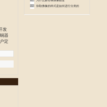
呢
为什么要给铜佛像贴金
弥勒佛像的样式是如何进行分类的
开发
铜器
户定