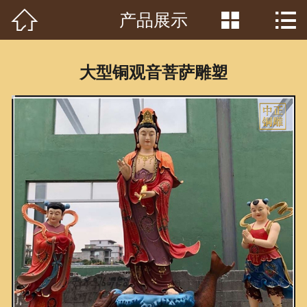



产品展示
首页

关于我们
大型铜观音菩萨雕塑
工程案例
产品中心
客户见证
常识问答
新闻资讯
荣誉资质
泥塑鉴赏