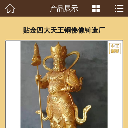



产品展示
首页

关于我们
贴金四大天王铜佛像铸造厂
工程案例
产品中心
客户见证
常识问答
新闻资讯
荣誉资质
泥塑鉴赏