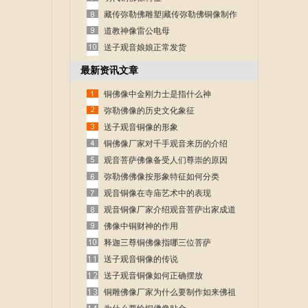
藏传弥勒佛雕塑|藏传弥勒佛铜像制作
道教神像雷公电母
送子观音娘娘正常发货
最新资讯文章
铜佛像中金刚力士是指什么神
弥勒佛像的历史文化象征
送子观音铜像的形象
铜佛像厂家对千手观音来历的介绍
观音菩萨佛像备受人们尊崇的原因
弥勒佛佛像按形象特征如何分类
观音铜像在寺庙艺术中的表现
观音铜像厂家介绍观音菩萨出家成道
的故事
佛像中铜财神的作用
释迦三尊铜佛像指哪三位菩萨
送子观音铜像的传说
送子观音铜像如何正确摆放
铜雕佛像厂家为什么要制作如来佛祖