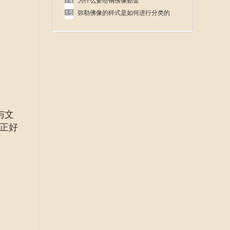
呢
为什么要给铜佛像贴金
弥勒佛像的样式是如何进行分类的
与文
正好