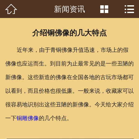



新闻资讯
首页

关于我们
介绍铜佛像的几大特点
工程案例
近年来，由于青铜佛像升值迅速，市场上的假
产品中心
佛像也应运而生。到目前为止最常见的是一些丑陋的
客户见证
新佛像。这些新造的佛像在全国各地的古玩市场都可
常识问答
以看到，而且价格也很低廉。一般来说，收藏家可以
新闻资讯
很容易地识别出这些丑陋的新佛像。今天给大家介绍
一下
铜雕佛像
的几个特点。
荣誉资质
泥塑鉴赏