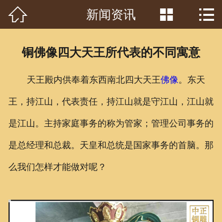



新闻资讯
首页

关于我们
铜佛像四大天王所代表的不同寓意
工程案例
天王殿内供奉着东西南北四大天王
佛像
。东天
产品中心
王，持江山，代表责任，持江山就是守江山，江山就
客户见证
是江山。主持家庭事务的称为管家；管理公司事务的
常识问答
是总经理和总裁。天皇和总统是国家事务的首脑。那
新闻资讯
么我们怎样才能做对呢？
荣誉资质
泥塑鉴赏