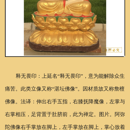
释无畏印：上延名“释无畏印”，意为能解除众生
痛苦。此类立像又称“湛坛佛像”。因材质故又称詹檀
佛像。法译：伸出右手五指，右膝抚降魔像，左掌与
右掌相压，足背置于肚脐前，此为禅定。图片。阿弥
陀佛像右手掌放在脚上，左手掌放在脚上，掌心放着