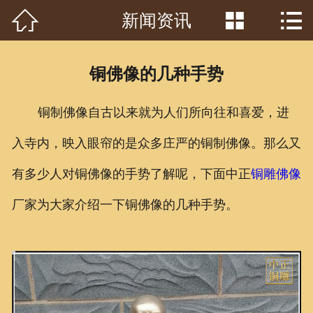



新闻资讯
首页

关于我们
铜佛像的几种手势
工程案例
铜制佛像自古以来就为人们所向往和喜爱，进
产品中心
入寺内，映入眼帘的是众多庄严的铜制佛像。
那么又
客户见证
有多少人对铜佛像的手势了解呢，下面中正
铜雕佛像
常识问答
厂家为大家介绍一下铜佛像的几种手势。
新闻资讯
荣誉资质
泥塑鉴赏