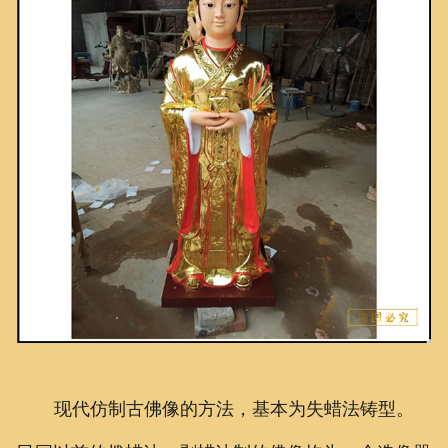
现代仿制古佛像的方法，基本为失蜡法铸型。