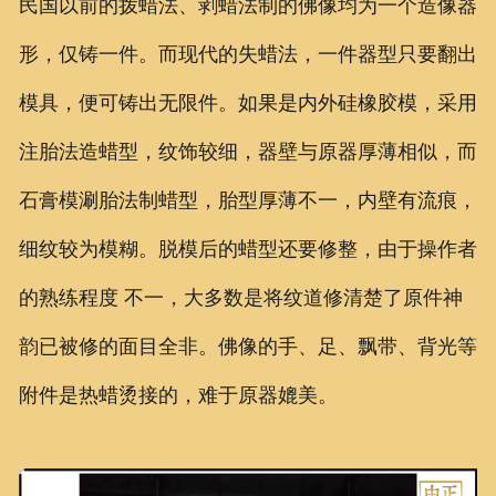
民国以前的拨蜡法、剥蜡法制的佛像均为一个造像器
形，仅铸一件。而现代的失蜡法，一件器型只要翻出
模具，便可铸出无限件。如果是内外硅橡胶模，采用
注胎法造蜡型，纹饰较细，器壁与原器厚薄相似，而
石膏模涮胎法制蜡型，胎型厚薄不一，内壁有流痕，
细纹较为模糊。脱模后的蜡型还要修整，由于操作者
的熟练程度 不一，大多数是将纹道修清楚了原件神
韵已被修的面目全非。
佛像的手、足、飘带、背光等
附件是热蜡烫接的，难于原器媲美。