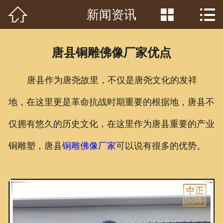



新闻资讯
首页

关于我们
唐县铜雕佛像厂家优点
工程案例
唐县作为唐尧故里，不仅是唐尧文化的发祥
产品中心
地，在这里更是革命抗战时期重要的根据地，唐县不
客户见证
仅拥有悠久的历史文化，在这里作为唐县重要的产业
常识问答
铜雕塑，唐县
铜雕佛像厂家
可以说有很多的优势。
新闻资讯
荣誉资质
泥塑鉴赏