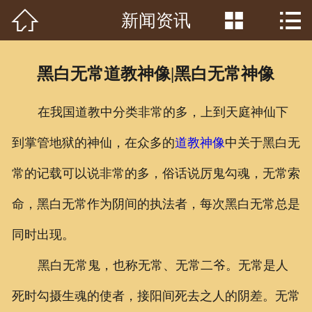



新闻资讯
首页

关于我们
黑白无常道教神像|黑白无常神像
工程案例
在我国道教中分类非常的多，上到天庭神仙下
产品中心
到掌管地狱的神仙，在众多的
道教神像
中关于黑白无
客户见证
常的记载可以说非常的多，俗话说厉鬼勾魂，无常索
常识问答
命，黑白无常作为阴间的执法者，每次黑白无常总是
新闻资讯
同时出现。
黑白无常鬼，也称无常、无常二爷。无常是人
荣誉资质
死时勾摄生魂的使者，接阳间死去之人的阴差。无常
泥塑鉴赏