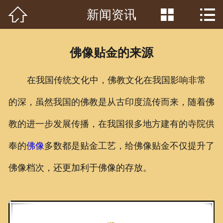



新闻资讯
首页

关于我们
佛像贴金的来源
工程案例
在我国传统文化中，佛教文化在我国影响非常
产品中心
的深，虽然我国的佛教是从古印度流传而来，随着佛
客户见证
教的进一步发展传播，在我国很多地方建有的寺院供
常识问答
奉的
佛像
多数都是贴金工艺，给佛像贴金不仅提升了
新闻资讯
佛像档次，还更加利于佛像的存放。
荣誉资质
泥塑鉴赏