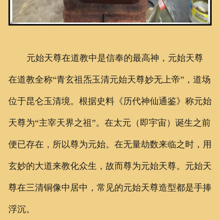
元始天尊在道教中是信奉的最高神，元始天尊
在道教全称“青玄祖炁玉清元始天尊妙无上帝”，道场
位于昆仑玉清境。根据史料《历代神仙通鉴》称元始
天尊为“主宰天界之祖”。在太元（即宇宙）诞生之前
便已存在，所以尊为元始。在无量劫数来临之时，用
玄妙的大道来教化众生，故而尊为元始天尊。元始天
尊在三清铜像中居中，常见的元始天尊造型都是手捧
浮沉。