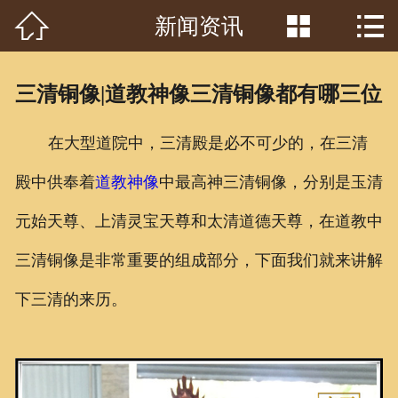



新闻资讯
首页

关于我们
三清铜像|道教神像三清铜像都有哪三位
工程案例
在大型道院中，三清殿是必不可少的，在三清
产品中心
殿中供奉着
道教神像
中最高神三清铜像，分别是玉清
客户见证
元始天尊、上清灵宝天尊和太清道德天尊，在道教中
常识问答
三清铜像是非常重要的组成部分，下面我们就来讲解
新闻资讯
下三清的来历。
荣誉资质
泥塑鉴赏