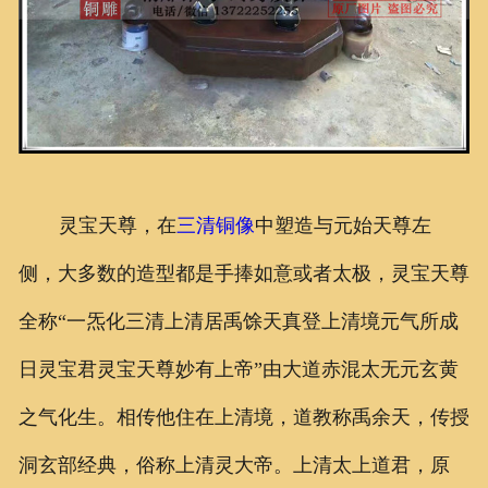
灵宝天尊，在
三清铜像
中塑造与元始天尊左
侧，大多数的造型都是手捧如意或者太极，灵宝天尊
全称“一炁化三清上清居禹馀天真登上清境元气所成
日灵宝君灵宝天尊妙有上帝”由大道赤混太无元玄黄
之气化生。相传他住在上清境，道教称禹余天，传授
洞玄部经典，俗称上清灵大帝。上清太上道君，原