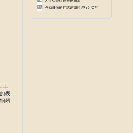
呢
为什么要给铜佛像贴金
弥勒佛像的样式是如何进行分类的
工工
的表
铜器