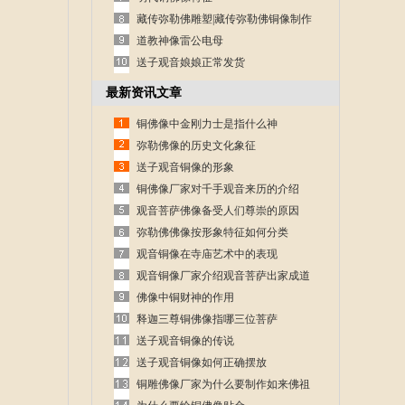
藏传弥勒佛雕塑|藏传弥勒佛铜像制作
道教神像雷公电母
送子观音娘娘正常发货
最新资讯文章
铜佛像中金刚力士是指什么神
弥勒佛像的历史文化象征
送子观音铜像的形象
铜佛像厂家对千手观音来历的介绍
观音菩萨佛像备受人们尊崇的原因
弥勒佛佛像按形象特征如何分类
观音铜像在寺庙艺术中的表现
观音铜像厂家介绍观音菩萨出家成道
的故事
佛像中铜财神的作用
释迦三尊铜佛像指哪三位菩萨
送子观音铜像的传说
送子观音铜像如何正确摆放
铜雕佛像厂家为什么要制作如来佛祖