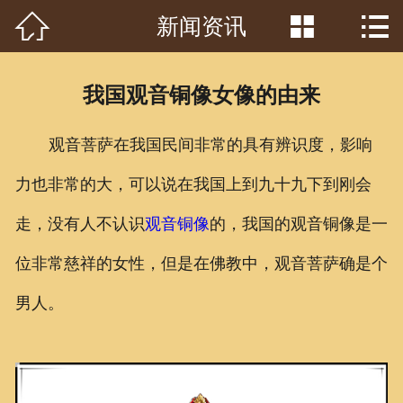



新闻资讯
首页

关于我们
我国观音铜像女像的由来
工程案例
观音菩萨在我国民间非常的具有辨识度，影响
产品中心
力也非常的大，可以说在我国上到九十九下到刚会
客户见证
走，没有人不认识
观音铜像
的，我国的观音铜像是一
常识问答
位非常慈祥的女性，但是在佛教中，观音菩萨确是个
新闻资讯
男人。
荣誉资质
泥塑鉴赏