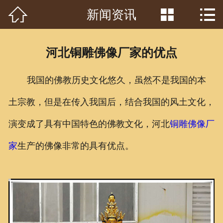



新闻资讯
首页

关于我们
河北铜雕佛像厂家的优点
工程案例
我国的佛教历史文化悠久，虽然不是我国的本
产品中心
土宗教，但是在传入我国后，结合我国的风土文化，
客户见证
演变成了具有中国特色的佛教文化，河北
铜雕佛像厂
常识问答
家
生产的佛像非常的具有优点。
新闻资讯
荣誉资质
泥塑鉴赏