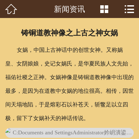



新闻资讯
首页

关于我们
铸铜道教神像之上古之神女娲
工程案例
女娲，中国上古神话中的创世女神。又称娲
产品中心
皇、女阴娘娘，史记女娲氏，是华夏民族人文先始，
客户见证
福佑社稷之正神。女娲神像是铸铜道教神像中出现的
常识问答
最多，是因为在道教中女娲的地位很高。相传，因世
新闻资讯
间天塌地陷，于是熔彩石以补苍天，斩鳖足以立四
极，留下了女娲补天的神话传说。
荣誉资质
泥塑鉴赏