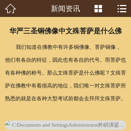



新闻资讯
首页

关于我们
华严三圣铜佛像中文殊菩萨是什么佛
工程案例
我们知道在佛教中有许多铜佛像、菩萨铜像，
产品中心
他们有各自的特征，因此也有各自的代号。而菩萨也
客户见证
有各种佛的称号。那么文殊菩萨是什么佛呢？文殊菩
常识问答
萨在佛教中有着很高的地位，我们唯一对文殊菩萨所
新闻资讯
熟悉的就是在各种大型考试前都会去拜拜文殊菩萨。
荣誉资质
泥塑鉴赏