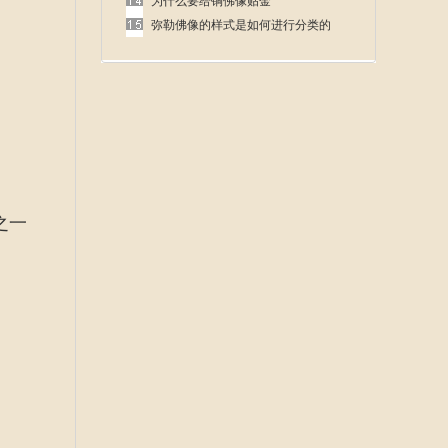
呢
为什么要给铜佛像贴金
弥勒佛像的样式是如何进行分类的
之一