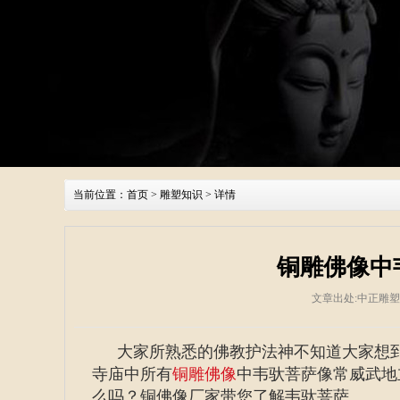
当前位置：
首页
>
雕塑知识
> 详情
铜雕佛像中
文章出处:中正雕
大家所熟悉的佛教护法神不知道大家想
寺庙中所有
铜雕佛像
中韦驮菩萨像常威武地
么吗？铜佛像厂家带您了解
韦驮
菩萨。