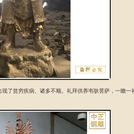
出现了贫穷疾病、诸多不顺。礼拜供养韦驮菩萨，一瞻一