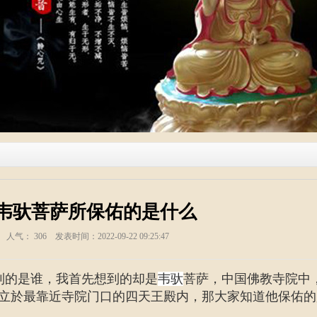
韦驮菩萨所保佑的是什么
塑 人气：
306
发表时间：2022-09-22 09:25:47
到的是谁，我首先想到的却是
韦驮
菩萨，中国佛教寺院中
立於最靠近寺院门口的四天王殿内，那大家知道他保佑的