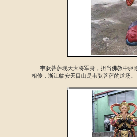
韦驮
菩萨现天大将军身，担当佛教中驱
相传，浙江临安天目山是韦驮菩萨的道场。