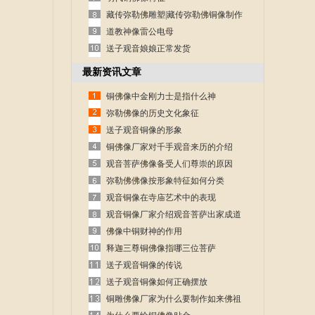
藏传弥勒佛雕塑|藏传弥勒佛铜像制作
道教神像雷公电母
送子观音娘娘正常发货
最新资讯文章
铜佛像中金刚力士是指什么神
弥勒佛像的历史文化象征
送子观音铜像的形象
铜佛像厂家对千手观音来历的介绍
观音菩萨佛像备受人们尊崇的原因
弥勒佛佛像按形象特征如何分类
观音铜像在寺庙艺术中的表现
观音铜像厂家介绍观音菩萨出家成道
的故事
佛像中铜财神的作用
释迦三尊铜佛像指哪三位菩萨
送子观音铜像的传说
送子观音铜像如何正确摆放
铜雕佛像厂家为什么要制作如来佛祖