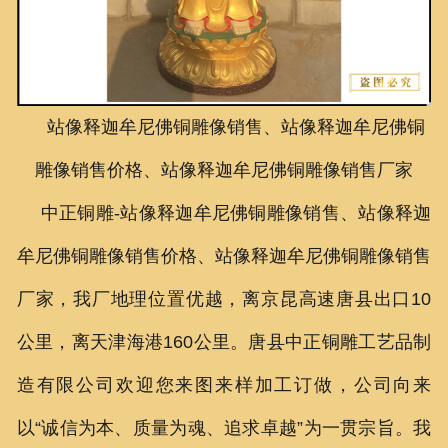
联系我们
站像释迦牟尼佛铜雕像销售、站像释迦牟尼佛铜
雕像销售价格、站像释迦牟尼佛铜雕像销售厂家
中正铜雕-
站像释迦牟尼佛铜雕像销售
、
站像释迦
牟尼佛铜雕像销售
价格、
站像释迦牟尼佛铜雕像销售
厂家
，我厂地理位置优越，离京昆高速唐县出口10
公里，离天津海港160公里。唐县中正铜雕工艺品制
造有限公司欢迎您来图来样加工订做，公司向来
以“诚信为本、质量为魂、追求卓越”为一贯宗旨。我