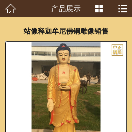



产品展示
首页

关于我们
站像释迦牟尼佛铜雕像销售
工程案例
产品中心
客户见证
常识问答
新闻资讯
荣誉资质
泥塑鉴赏