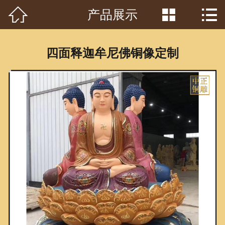



产品展示
首页

关于我们
四面释迦牟尼佛铜像定制
工程案例
产品中心
客户见证
常识问答
新闻资讯
荣誉资质
泥塑鉴赏