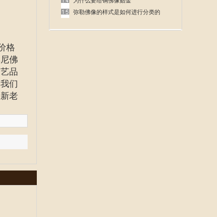
呢
为什么要给铜佛像贴金
弥勒佛像的样式是如何进行分类的
价格
牟尼佛
工艺品
。我们
受新老