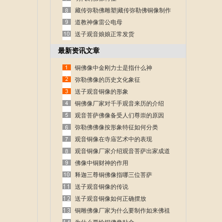
藏传弥勒佛雕塑|藏传弥勒佛铜像制作
道教神像雷公电母
送子观音娘娘正常发货
最新资讯文章
铜佛像中金刚力士是指什么神
弥勒佛像的历史文化象征
送子观音铜像的形象
铜佛像厂家对千手观音来历的介绍
观音菩萨佛像备受人们尊崇的原因
弥勒佛佛像按形象特征如何分类
观音铜像在寺庙艺术中的表现
观音铜像厂家介绍观音菩萨出家成道
的故事
佛像中铜财神的作用
释迦三尊铜佛像指哪三位菩萨
送子观音铜像的传说
送子观音铜像如何正确摆放
铜雕佛像厂家为什么要制作如来佛祖