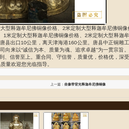
制大型释迦牟尼佛铜像价格、2米定制大型释迦牟尼佛铜像
、1米
定制大型释迦牟尼佛铜像价格、2米
定制大型释迦
唐县出口10公里，离天津海港160公里。唐县中正铜雕
司向来以“诚信为本、质量为魂、追求卓越”为一贯宗旨
到、信誉至上。重合同、守信誉，质量优，价格优，深
品质量欢迎您光临指导。
上一篇：
坐像带背光释迦牟尼佛铜像