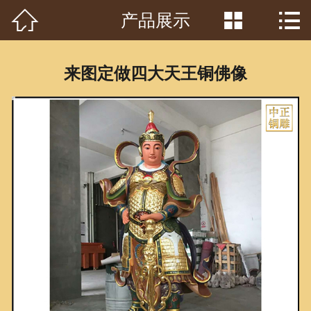



产品展示
首页

关于我们
来图定做四大天王铜佛像
工程案例
产品中心
客户见证
常识问答
新闻资讯
荣誉资质
泥塑鉴赏