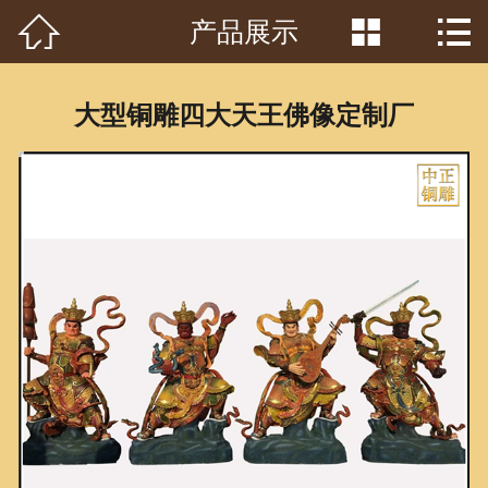



产品展示
首页

关于我们
大型铜雕四大天王佛像定制厂
工程案例
产品中心
客户见证
常识问答
新闻资讯
荣誉资质
泥塑鉴赏