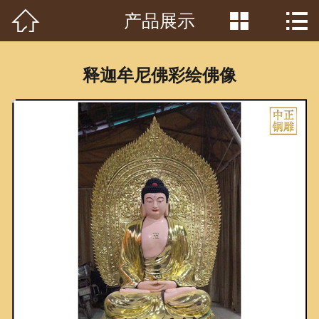



产品展示
首页

关于我们
释迦牟尼佛彩绘佛像
工程案例
产品中心
客户见证
常识问答
新闻资讯
荣誉资质
泥塑鉴赏