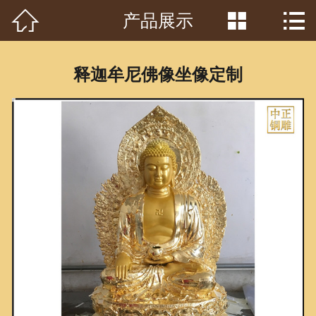



产品展示
首页

关于我们
释迦牟尼佛像坐像定制
工程案例
产品中心
客户见证
常识问答
新闻资讯
荣誉资质
泥塑鉴赏