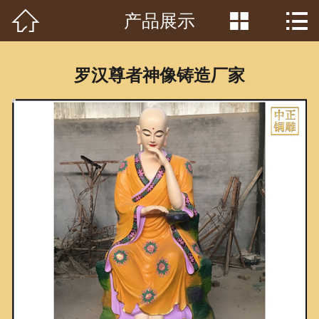



产品展示
首页

关于我们
罗汉尊者神像铸造厂家
工程案例
产品中心
客户见证
常识问答
新闻资讯
荣誉资质
泥塑鉴赏