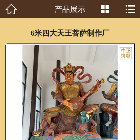



产品展示
首页

关于我们
6米四大天王菩萨制作厂
工程案例
产品中心
客户见证
常识问答
新闻资讯
荣誉资质
泥塑鉴赏