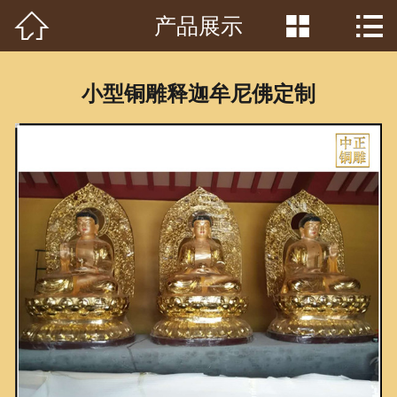



产品展示
首页

关于我们
小型铜雕释迦牟尼佛定制
工程案例
产品中心
客户见证
常识问答
新闻资讯
荣誉资质
泥塑鉴赏